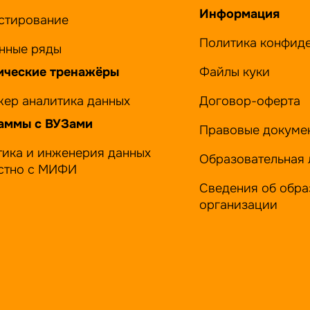
Информация
естирование
Политика конфид
нные ряды
ические тренажёры
Файлы куки
жер аналитика данных
Договор-оферта
аммы с ВУЗами
Правовые докуме
тика и инженерия данных
Образовательная 
стно с МИФИ
Сведения об обра
организации