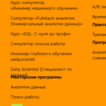
Курс-симулятор
А/B т
«Инженер машинного обучения»
Време
Симулятор «Fullstack-аналитик
(Универсальный аналитик данных)»
Практ
Курс «SQL. С нуля до профи»
Трена
Прогр
Симулятор поиска работы
Анали
Инженер глубокого обучения
совме
нейросетей
Data Scientist (Специалист по
данным)
Менторские программы
Аналитик данных
Поиск работы