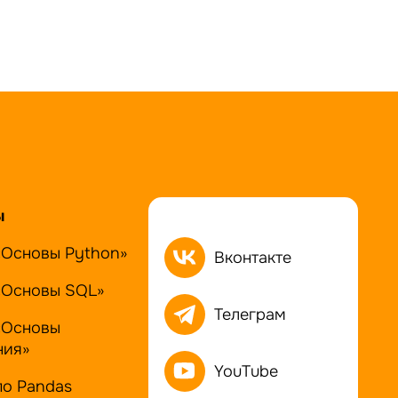
ы
«Основы Python»
Вконтакте
«Основы SQL»
Телеграм
«Основы
ния»
YouTube
по Pandas