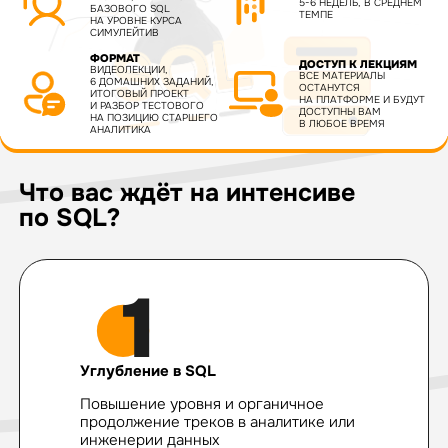
5-6 НЕДЕЛЬ, В СРЕДНЕМ
БАЗОВОГО SQL
ТЕМПЕ
НА УРОВНЕ КУРСА
СИМУЛЕЙТИВ
ФОРМАТ
ДОСТУП К ЛЕКЦИЯМ
ВИДЕОЛЕКЦИИ,
ВСЕ МАТЕРИАЛЫ
6 ДОМАШНИХ ЗАДАНИЙ,
ОСТАНУТСЯ
ИТОГОВЫЙ ПРОЕКТ
НА ПЛАТФОРМЕ И БУДУТ
И РАЗБОР ТЕСТОВОГО
ДОСТУПНЫ ВАМ
НА ПОЗИЦИЮ СТАРШЕГО
В ЛЮБОЕ ВРЕМЯ
АНАЛИТИКА
Что вас ждёт на интенсиве
по SQL?
Углубление в SQL
Повышение уровня и органичное
продолжение треков в аналитике или
инженерии данных