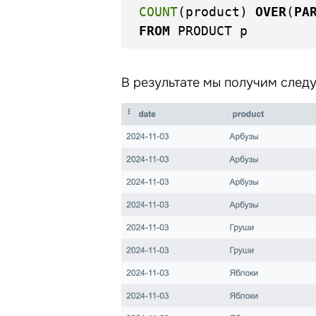
COUNT
(product) 
OVER
(
PA
FROM
В результате мы получим след