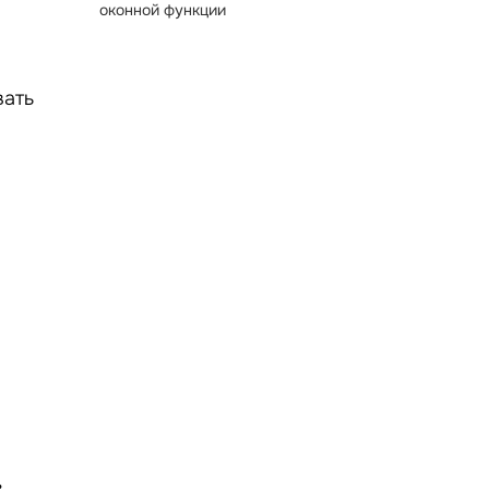
оконной функции
вать
в