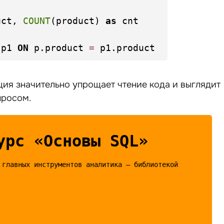
uct, 
COUNT
(product) 
as
 cnt

 p1 
ON
 p.product 
=
ция значительно упрощает чтение кода и выглядит
просом.
урс «Основы SQL»
 главных инструментов аналитика — библиотекой