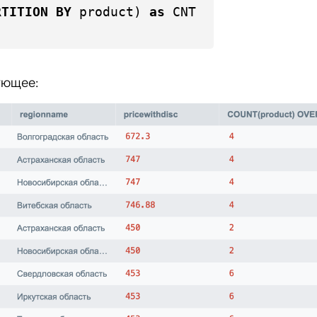
RTITION
BY
 product) 
as
ующее: