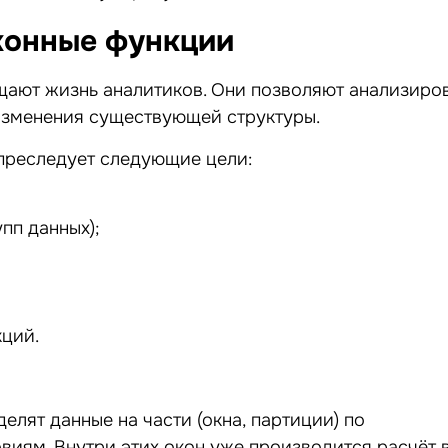
конные функции
ают жизнь аналитиков. Они позволяют анализиро
зменения существующей структуры.
преследует следующие цели:
пп данных);
ций.
елят данные на части (окна, партиции) по
виям. Внутри этих окон уже производится расчёт 