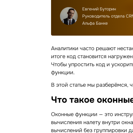
Евгений Буторин
Руководитель отдела CRM
Альфа Банке
Аналитики часто решают неста
итоге код становится нагруже
Чтобы упростить код и ускори
функции.
В этой статье мы разберёмся, ч
Что такое оконны
Оконные функции — это инструм
вычисления налету внутри окн
вычислений без группировки да