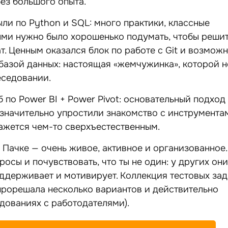
ез большого опыта.
ыли по Python и SQL: много практики, классные
ыми нужно было хорошенько подумать, чтобы реши
т. Ценным оказался блок по работе с Git и возмож
базой данных: настоящая «жемчужинка», которой н
еседовании.
 по Power BI + Power Pivot: основательный подход
значительно упростили знакомство с инструментам
ажется чем-то сверхъестественным.
Пачке — очень живое, активное и организованное.
росы и почувствовать, что ты не один: у других они
оддерживает и мотивирует. Коллекция тестовых за
 прорешала несколько вариантов и действительно
дованиях с работодателями).