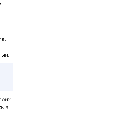
е
ла,
ный.
воих
сь в