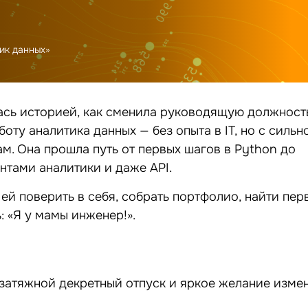
ик данных»
ась историей, как сменила руководящую должност
ту аналитика данных — без опыта в IT, но с сильн
м. Она прошла путь от первых шагов в Python до
нтами аналитики и даже API.
 ей поверить в себя, собрать портфолио, найти пе
: «Я у мамы инженер!».
л затяжной декретный отпуск и яркое желание изме