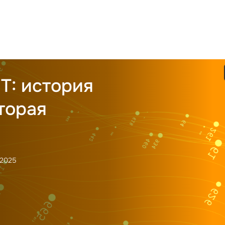
IT: история
торая
.2025