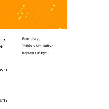
Бэкграунд
ь в
ой
Учёба в Simulatitve
Карьерный путь
рвую
нить