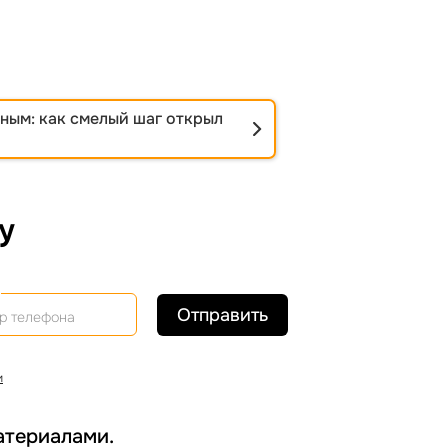
нным: как смелый шаг открыл
у
Отправить
и
атериалами.