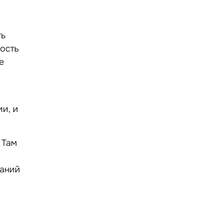
ть
ность
е
и, и
 Там
даний