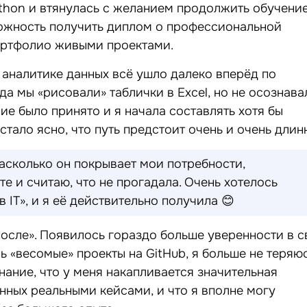
thon и втянулась с желанием продолжить обучени
ожность получить диплом о профессиональной
ортфолио живыми проектами.
в аналитике данных всё ушло далеко вперёд по
а мы «рисовали» таблички в Excel, но не осознава
ие было принято и я начала составлять хотя бы
тало ясно, что путь предстоит очень и очень длин
насколько он покрывает мои потребности,
е и считаю, что не прогадала. Очень хотелось
в IT», и я её действительно получила 😊
после». Появилось гораздо больше уверенности в с
ь «весомые» проекты на GitHub, я больше не теряю
ание, что у меня накапливается значительная
нных реальными кейсами, и что я вполне могу