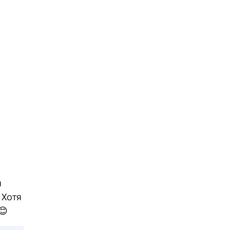
я
 Хотя
😊